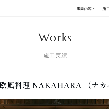
事業内容
施
Works
施工実績
 “欧風料理 NAKAHARA （ナ