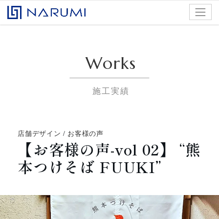
コンテンツへスキップ
株式会社ナルミアドバンス
Works
施工実績
店舗デザイン
/
お客様の声
【お客様の声-vol 02】 “熊
本つけそば FUUKI”