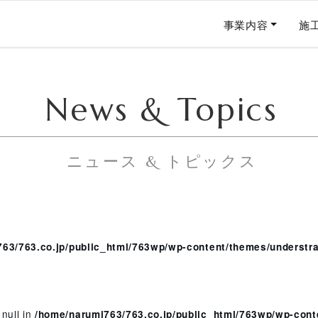
事業内容
施
News & Topics
ニュース & トピックス
63/763.co.jp/public_html/763wp/wp-content/themes/understrap
 null in
/home/narumi763/763.co.jp/public_html/763wp/wp-conte